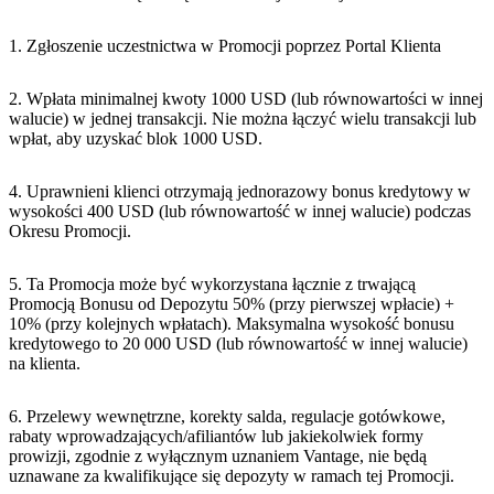
1. Zgłoszenie uczestnictwa w Promocji poprzez Portal Klienta
2. Wpłata minimalnej kwoty 1000 USD (lub równowartości w innej
walucie) w jednej transakcji. Nie można łączyć wielu transakcji lub
wpłat, aby uzyskać blok 1000 USD.
4. Uprawnieni klienci otrzymają jednorazowy bonus kredytowy w
wysokości 400 USD (lub równowartość w innej walucie) podczas
Okresu Promocji.
5. Ta Promocja może być wykorzystana łącznie z trwającą
Promocją Bonusu od Depozytu 50% (przy pierwszej wpłacie) +
10% (przy kolejnych wpłatach). Maksymalna wysokość bonusu
kredytowego to 20 000 USD (lub równowartość w innej walucie)
na klienta.
6. Przelewy wewnętrzne, korekty salda, regulacje gotówkowe,
rabaty wprowadzających/afiliantów lub jakiekolwiek formy
prowizji, zgodnie z wyłącznym uznaniem Vantage, nie będą
uznawane za kwalifikujące się depozyty w ramach tej Promocji.