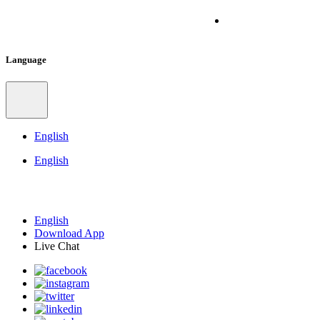
Language
English
English
English
Download App
Live Chat